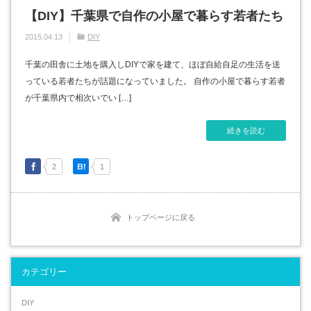
【DIY】千葉県で自作の小屋で暮らす若者たち
2015.04.13
DIY
千葉の田舎に土地を購入しDIYで家を建て、ほぼ自給自足の生活を送
っている若者たちが話題になっていました。 自作の小屋で暮らす若者
が千葉県内で相次いでい […]
続きを読む
2
1
トップページに戻る
カテゴリー
DIY