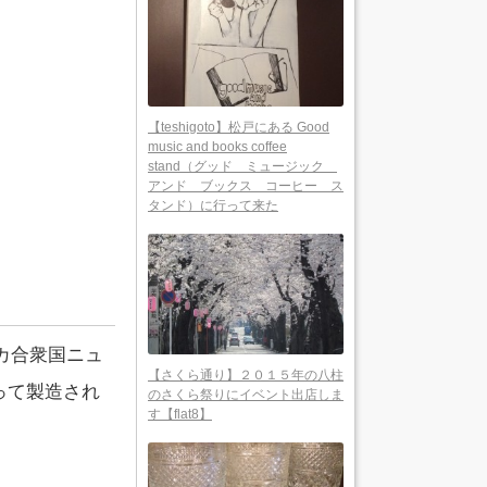
【teshigoto】松戸にある Good
music and books coffee
stand（グッド ミュージック
アンド ブックス コーヒー ス
タンド）に行って来た
メリカ合衆国ニュ
【さくら通り】２０１５年の八柱
って製造され
のさくら祭りにイベント出店しま
す【flat8】