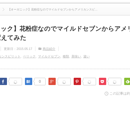
【オーガニック】花粉症なのでマイルドセブンからアメリカンスピ...
ニック】花粉症なのでマイルドセブンからアメ
変えてみた
更新日：
2015.05.17
商品紹介
カンスピリット
ペリック
マイルドセブン
種類
美味い
違い
Facebook
はてなブックマーク
Google Plus
Pinterest
Pocket
0
この記事は