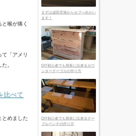
まずは成田空港からセブへ向かい
ます！
ると喉が痛く
って「アメリ
した。
DIY初心者でも簡単に出来るカウ
ンターテーブルの作り方
を比べて
まとめました
DIY初心者でも簡単に出来るテー
ブルベンチの作り方