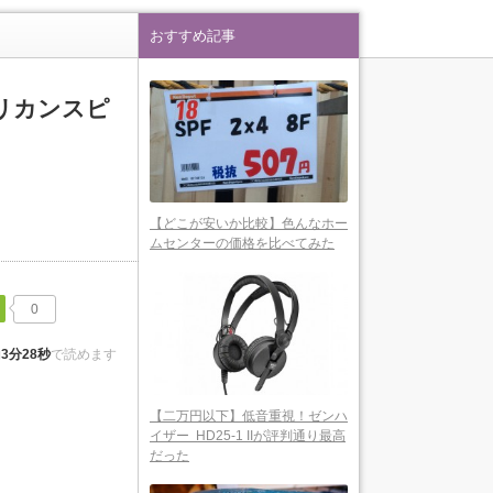
おすすめ記事
リカンスピ
【どこが安いか比較】色んなホー
ムセンターの価格を比べてみた
Feedly
0
約
3分28秒
で読めます
【二万円以下】低音重視！ゼンハ
イザー HD25-1 IIが評判通り最高
だった