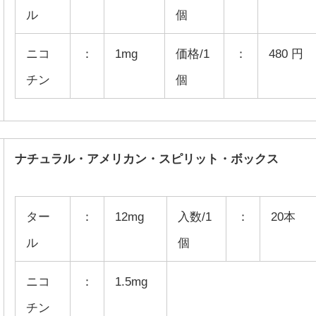
ル
個
ニコ
：
1mg
価格/1
：
480 円
チン
個
ナチュラル・アメリカン・スピリット・ボックス
ター
：
12mg
入数/1
：
20本
ル
個
ニコ
：
1.5mg
チン