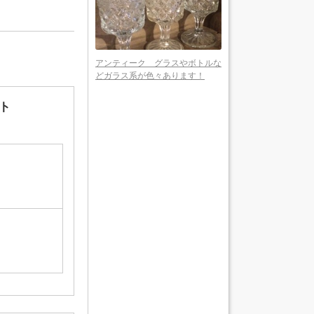
アンティーク グラスやボトルな
どガラス系が色々あります！
ト