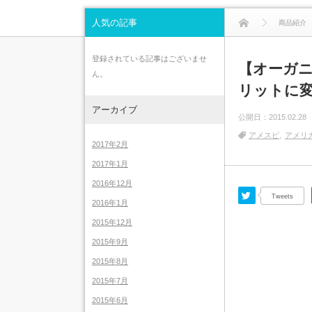
人気の記事
商品紹介
登録されている記事はございませ
【オーガ
ん。
リットに
アーカイブ
公開日：
2015.02.28
アメスピ
アメリ
2017年2月
2017年1月
2016年12月
Twitter
Tweets
2016年1月
2015年12月
2015年9月
2015年8月
2015年7月
2015年6月