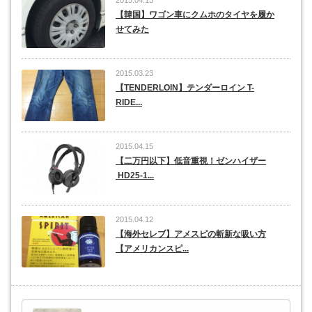
2015.04.13
【韓国】ワゴン車にクムホのタイヤを履か
せてみた
2015.03.23
【TENDERLOIN】テンダーロイン T-
RIDE...
2015.04.15
【二万円以下】低音重視！ゼンハイザー
HD25-1...
2015.04.12
【海外セレブ】アメスピの斬新な吸い方
【アメリカンスピ...