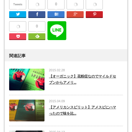
0
Tweets
Twitter
Facebook
はてなブックマーク
Google Plus
Pinterest
0
Pocket
Feedly
関連記事
2015.02.28
【オーガニック】花粉症なのでマイルドセ
ブンからアメリ...
2015.04.09
【アメリカンスピリット】アメスピにハマ
ったので味を比...