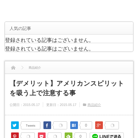
人気の記事
登録されている記事はございません。
登録されている記事はございません。
商品紹介
【デメリット】アメリカンスピリットを吸う上で注意する事
【デメリット】アメリカンスピリット
を吸う上で注意する事
公開日：
2015.05.17
更新日：
2015.05.17
商品紹介
Twitter
Facebook
はてなブックマーク
Google Plus
0
Tweets
Pinterest
Pocket
Feedly
0