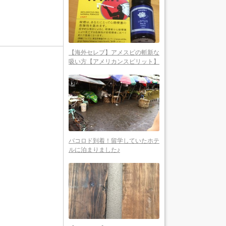
【海外セレブ】アメスピの斬新な
吸い方【アメリカンスピリット】
バコロド到着！留学していたホテ
ルに泊まりました♪