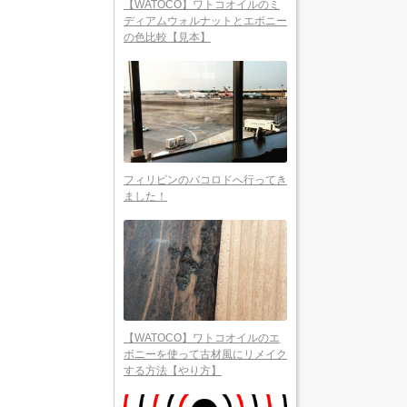
【WATOCO】ワトコオイルのミ
ディアムウォルナットとエボニー
の色比較【見本】
フィリピンのバコロドへ行ってき
ました！
【WATOCO】ワトコオイルのエ
ボニーを使って古材風にリメイク
する方法【やり方】