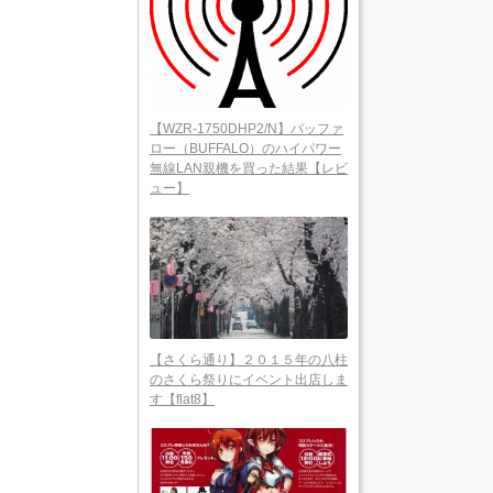
【WZR-1750DHP2/N】バッファ
ロー（BUFFALO）のハイパワー
無線LAN親機を買った結果【レビ
ュー】
【さくら通り】２０１５年の八柱
のさくら祭りにイベント出店しま
す【flat8】