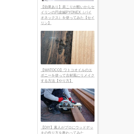
【効果あり】肩こりが酷いからセ
イリンの円皮鍼PYONEX（パイ
オネックス）を使ってみた【セイ
リン】
【WATOCO】ワトコオイルのエ
ボニーを使って古材風にリメイク
する方法【やり方】
【DIY】素人がプロにウッドデッ
キの作り方を教わってみた