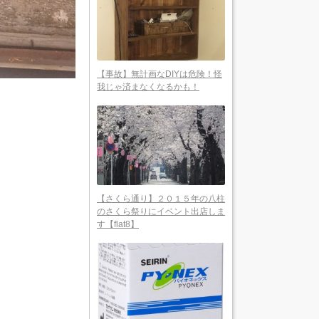
【事故】無計画なDIYは危険！怪
我じゃ済まなくなるかも！
【さくら通り】２０１５年の八柱
のさくら祭りにイベント出店しま
す【flat8】