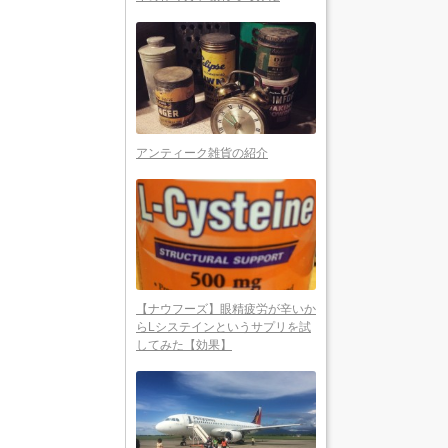
アンティーク雑貨の紹介
【ナウフーズ】眼精疲労が辛いか
らLシステインというサプリを試
してみた【効果】